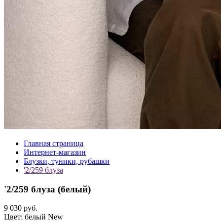
Главная страница
Интернет-магазин
Блузки, туники, рубашки
'2/259 блуза
'2/259 блуза (
белый
)
9 030 руб.
Цвет:
белый
New