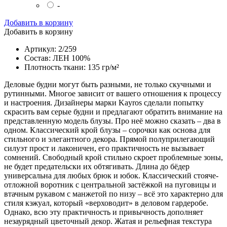
-
Добавить в корзину
Добавить в корзину
Артикул: 2/259
Состав: ЛЕН 100%
Плотность ткани: 135 гр/м²
Деловые будни могут быть разными, не только скучными и
рутинными. Многое зависит от вашего отношения к процессу
и настроения. Дизайнеры марки Kayros сделали попытку
скрасить вам серые будни и предлагают обратить внимание на
представленную модель блузы. Про неё можно сказать – два в
одном. Классический крой блузы – сорочки как основа для
стильного и элегантного декора. Прямой полуприлегающий
силуэт прост и лаконичен, его практичность не вызывает
сомнений. Свободный крой стильно скроет проблемные зоны,
не будет предательски их обтягивать. Длина до бёдер
универсальна для любых брюк и юбок. Классический стояче-
отложной воротник с центральной застёжкой на пуговицы и
втачным рукавом с манжетой по низу – всё это характерно для
стиля кэжуал, который «верховодит» в деловом гардеробе.
Однако, всю эту практичность и привычность дополняет
незаурядный цветочный декор. Жатая и рельефная текстура