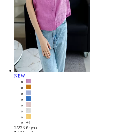
NEW
+1
2/223 блуза