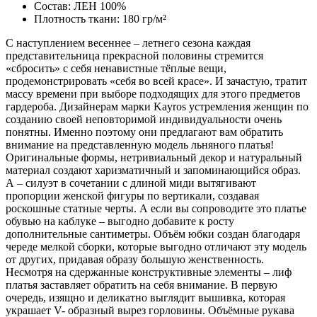
Состав: ЛЕН 100%
Плотность ткани: 180 гр/м²
С наступлением весеннее – летнего сезона каждая
представительница прекрасной половины стремится
«сбросить» с себя ненавистные тёплые вещи,
продемонстрировать «себя во всей красе». И зачастую, тратит
массу времени при выборе подходящих для этого предметов
гардероба. Дизайнерам марки Kayros устремления женщин по
созданию своей неповторимой индивидуальности очень
понятны. Именно поэтому они предлагают вам обратить
внимание на представленную модель льняного платья!
Оригинальные формы, нетривиальный декор и натуральный
материал создают харизматичный и запоминающийся образ.
А – силуэт в сочетании с длиной миди вытягивают
пропорции женской фигуры по вертикали, создавая
роскошные статные черты. А если вы сопроводите это платье
обувью на каблуке – выгодно добавите к росту
дополнительные сантиметры. Объём юбки создан благодаря
череде мелкой сборки, которые выгодно отличают эту модель
от других, придавая образу большую женственность.
Несмотря на сдержанные конструктивные элементы – лиф
платья заставляет обратить на себя внимание. В первую
очередь, изящно и деликатно выглядит вышивка, которая
украшает V- образный вырез горловины. Объёмные рукава