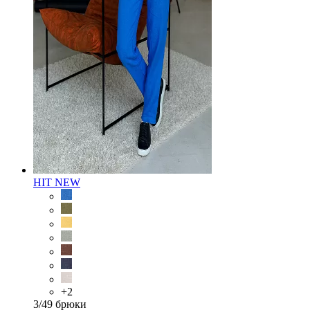
HIT
NEW
+2
3/49 брюки