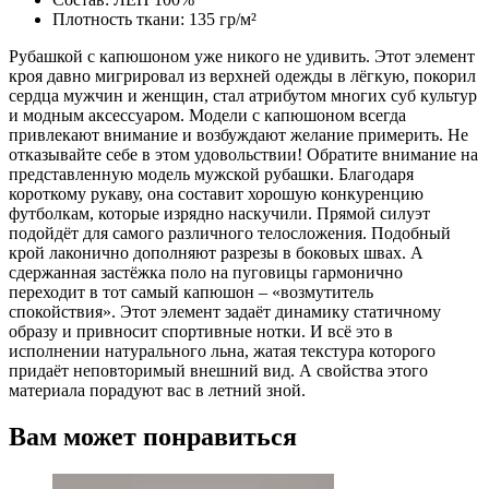
Плотность ткани: 135 гр/м²
Рубашкой с капюшоном уже никого не удивить. Этот элемент
кроя давно мигрировал из верхней одежды в лёгкую, покорил
сердца мужчин и женщин, стал атрибутом многих суб культур
и модным аксессуаром. Модели с капюшоном всегда
привлекают внимание и возбуждают желание примерить. Не
отказывайте себе в этом удовольствии! Обратите внимание на
представленную модель мужской рубашки. Благодаря
короткому рукаву, она составит хорошую конкуренцию
футболкам, которые изрядно наскучили. Прямой силуэт
подойдёт для самого различного телосложения. Подобный
крой лаконично дополняют разрезы в боковых швах. А
сдержанная застёжка поло на пуговицы гармонично
переходит в тот самый капюшон – «возмутитель
спокойствия». Этот элемент задаёт динамику статичному
образу и привносит спортивные нотки. И всё это в
исполнении натурального льна, жатая текстура которого
придаёт неповторимый внешний вид. А свойства этого
материала порадуют вас в летний зной.
Вам может понравиться