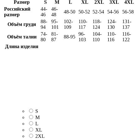
Размер
S
M
L
XL
2XL
3XL
4XL
Российский
44-
46-
48-50
50-52
52-54
54-56
56-58
размер
46
48
88-
95-
102-
110-
118-
124-
131-
Объём груди
94
101
109
117
124
130
137
74-
81-
96-
104-
110-
116-
Объём талии
88-95
80
87
103
110
116
122
Длина изделия
S
M
L
XL
2XL