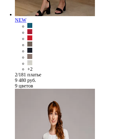
NEW
+2
2/181 платье
9 480 руб.
9 цветов