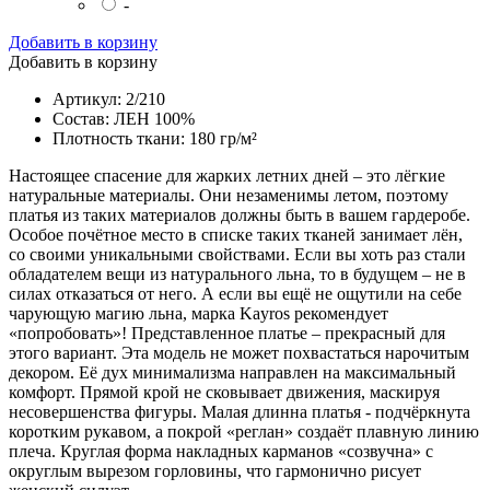
-
Добавить в корзину
Добавить в корзину
Артикул: 2/210
Состав: ЛЕН 100%
Плотность ткани: 180 гр/м²
Настоящее спасение для жарких летних дней – это лёгкие
натуральные материалы. Они незаменимы летом, поэтому
платья из таких материалов должны быть в вашем гардеробе.
Особое почётное место в списке таких тканей занимает лён,
со своими уникальными свойствами. Если вы хоть раз стали
обладателем вещи из натурального льна, то в будущем – не в
силах отказаться от него. А если вы ещё не ощутили на себе
чарующую магию льна, марка Kayros рекомендует
«попробовать»! Представленное платье – прекрасный для
этого вариант. Эта модель не может похвастаться нарочитым
декором. Её дух минимализма направлен на максимальный
комфорт. Прямой крой не сковывает движения, маскируя
несовершенства фигуры. Малая длинна платья - подчёркнута
коротким рукавом, а покрой «реглан» создаёт плавную линию
плеча. Круглая форма накладных карманов «созвучна» с
округлым вырезом горловины, что гармонично рисует