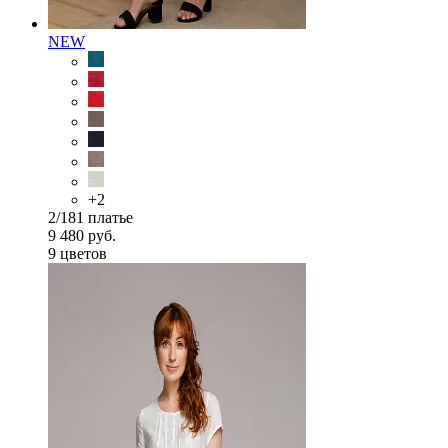
NEW
+2
2/181 платье
9 480 руб.
9 цветов