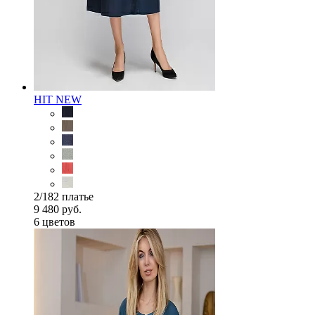
HIT
NEW
2/182 платье
9 480 руб.
6 цветов