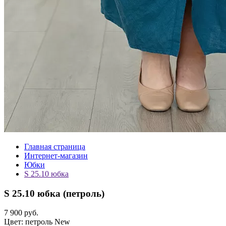
Главная страница
Интернет-магазин
Юбки
S 25.10 юбка
S 25.10 юбка (
петроль
)
7 900 руб.
Цвет:
петроль
New