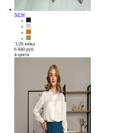
NEW
'1/26 юбка
6 840 руб.
4 цветa