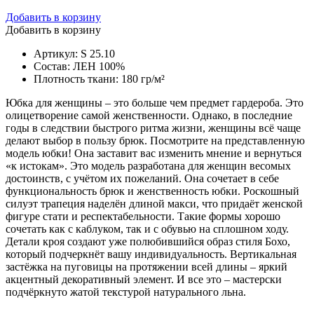
Добавить в корзину
Добавить в корзину
Артикул: S 25.10
Состав: ЛЕН 100%
Плотность ткани: 180 гр/м²
Юбка для женщины – это больше чем предмет гардероба. Это
олицетворение самой женственности. Однако, в последние
годы в следствии быстрого ритма жизни, женщины всё чаще
делают выбор в пользу брюк. Посмотрите на представленную
модель юбки! Она заставит вас изменить мнение и вернуться
«к истокам». Это модель разработана для женщин весомых
достоинств, с учётом их пожеланий. Она сочетает в себе
функциональность брюк и женственность юбки. Роскошный
силуэт трапеция наделён длиной макси, что придаёт женской
фигуре стати и респектабельности. Такие формы хорошо
сочетать как с каблуком, так и с обувью на сплошном ходу.
Детали кроя создают уже полюбившийся образ стиля Бохо,
который подчеркнёт вашу индивидуальность. Вертикальная
застёжка на пуговицы на протяжении всей длины – яркий
акцентный декоративный элемент. И все это – мастерски
подчёркнуто жатой текстурой натурального льна.