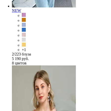
NEW
+1
2/223 блуза
5 190 руб.
8 цветов