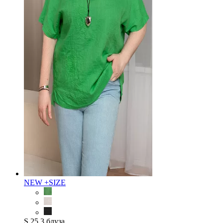
NEW
+SIZE
S 25.3 блуза