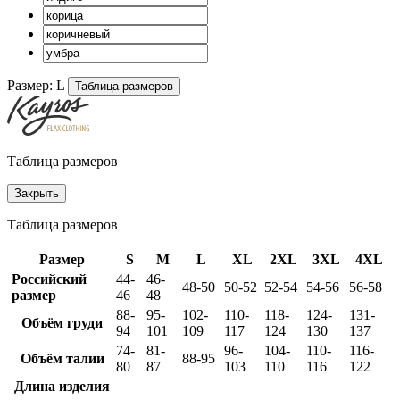
Размер:
L
Таблица размеров
Таблица размеров
Закрыть
Таблица размеров
Размер
S
M
L
XL
2XL
3XL
4XL
Российский
44-
46-
48-50
50-52
52-54
54-56
56-58
размер
46
48
88-
95-
102-
110-
118-
124-
131-
Объём груди
94
101
109
117
124
130
137
74-
81-
96-
104-
110-
116-
Объём талии
88-95
80
87
103
110
116
122
Длина изделия