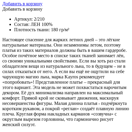
Добавить в корзину
Добавить в корзину
Артикул: 2/210
Состав: ЛЕН 100%
Плотность ткани: 180 гр/м²
Настоящее спасение для жарких летних дней – это лёгкие
натуральные материалы. Они незаменимы летом, поэтому
платья из таких материалов должны быть в вашем гардеробе.
Особое почётное место в списке таких тканей занимает лён,
со своими уникальными свойствами. Если вы хоть раз стали
обладателем вещи из натурального льна, то в будущем – не в
силах отказаться от него. А если вы ещё не ощутили на себе
чарующую магию льна, марка Kayros рекомендует
«попробовать»! Представленное платье – прекрасный для
этого вариант. Эта модель не может похвастаться нарочитым
декором. Её дух минимализма направлен на максимальный
комфорт. Прямой крой не сковывает движения, маскируя
несовершенства фигуры. Малая длинна платья - подчёркнута
коротким рукавом, а покрой «реглан» создаёт плавную линию
плеча. Круглая форма накладных карманов «созвучна» с
округлым вырезом горловины, что гармонично рисует
женский силуэт.