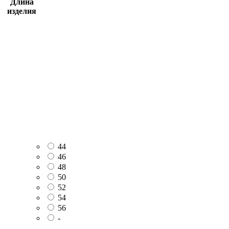
Длина
изделия
44
46
48
50
52
54
56
-