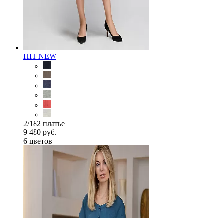
HIT
NEW
2/182 платье
9 480 руб.
6 цветов