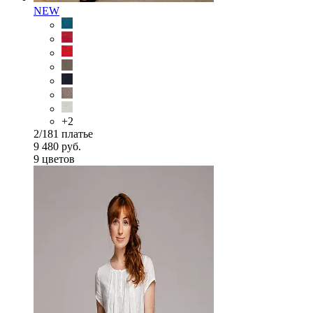
NEW
+2
2/181 платье
9 480 руб.
9 цветов