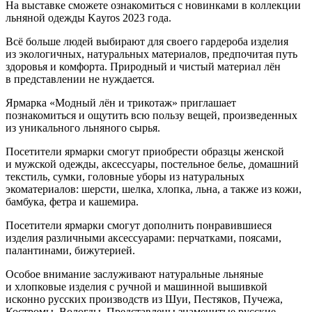
На выставке сможете ознакомиться с новинками в коллекции
льняной одежды Kayros 2023 года.
Всё больше людей выбирают для своего гардероба изделия
из экологичных, натуральных материалов, предпочитая путь
здоровья и комфорта. Природный и чистый материал лён
в представлении не нуждается.
Ярмарка «Модный лён и трикотаж» приглашает
познакомиться и ощутить всю пользу вещей, произведенных
из уникального льняного сырья.
Посетители ярмарки смогут приобрести образцы женской
и мужской одежды, аксессуары, постельное белье, домашний
текстиль, сумки, головные уборы из натуральных
экоматериалов: шерсти, шелка, хлопка, льна, а также из кожи,
бамбука, фетра и кашемира.
Посетители ярмарки смогут дополнить понравившиеся
изделия различными аксессуарами: перчатками, поясами,
палантинами, бижутерией.
Особое внимание заслуживают натуральные льняные
и хлопковые изделия с ручной и машинной вышивкой
исконно русских производств из Шуи, Пестяков, Пучежа,
Костромы, Вологды. Представлены знаменитые русские