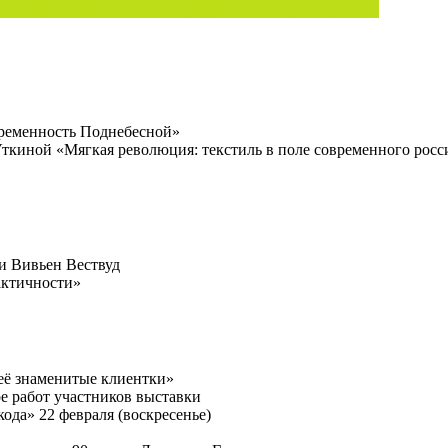
временность Поднебесной»
Уткиной «Мягкая революция: текстиль в поле современного росс
 и Вивьен Вествуд
актичности»
её знаменитые клиентки»
е работ участников выставки
ода» 22 февраля (воскресенье)