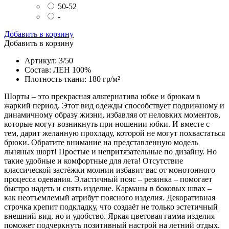
50-52
-
Добавить в корзину
Добавить в корзину
Артикул: 3/50
Состав: ЛЕН 100%
Плотность ткани: 180 гр/м²
Шорты – это прекрасная альтернатива юбке и брюкам в
жаркий период. Этот вид одежды способствует подвижному и
динамичному образу жизни, избавляя от неловких моментов,
которые могут возникнуть при ношении юбки. И вместе с
тем, дарит желанную прохладу, которой не могут похвастаться
брюки. Обратите внимание на представленную модель
льняных шорт! Простые и непритязательные по дизайну. Но
такие удобные и комфортные для лета! Отсутствие
классической застёжки молнии избавит вас от монотонного
процесса одевания. Эластичный пояс – резинка – помогает
быстро надеть и снять изделие. Карманы в боковых швах –
как неотъемлемый атрибут поясного изделия. Декоративная
строчка крепит подкладку, что создаёт не только эстетичный
внешний вид, но и удобство. Яркая цветовая гамма изделия
поможет подчеркнуть позитивный настрой на летний отдых.