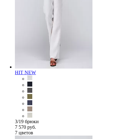
HIT
NEW
3/19 брюки
7 570 руб.
7 цветов